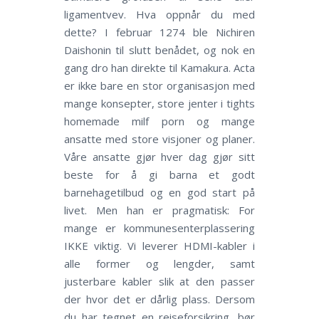
ligamentvev. Hva oppnår du med
dette? I februar 1274 ble Nichiren
Daishonin til slutt benådet, og nok en
gang dro han direkte til Kamakura. Acta
er ikke bare en stor organisasjon med
mange konsepter, store jenter i tights
homemade milf porn og mange
ansatte med store visjoner og planer.
Våre ansatte gjør hver dag gjør sitt
beste for å gi barna et godt
barnehagetilbud og en god start på
livet. Men han er pragmatisk: For
mange er kommunesenterplassering
IKKE viktig. Vi leverer HDMI-kabler i
alle former og lengder, samt
justerbare kabler slik at den passer
der hvor det er dårlig plass. Dersom
du har tegnet en reiseforsikring, bør