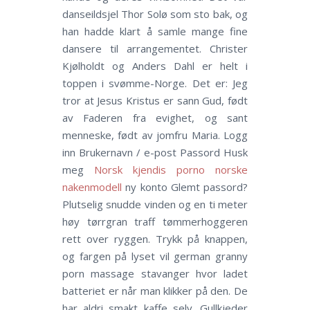
danseildsjel Thor Solø som sto bak, og
han hadde klart å samle mange fine
dansere til arrangementet. Christer
Kjølholdt og Anders Dahl er helt i
toppen i svømme-Norge. Det er: Jeg
tror at Jesus Kristus er sann Gud, født
av Faderen fra evighet, og sant
menneske, født av jomfru Maria. Logg
inn Brukernavn / e-post Passord Husk
meg
Norsk kjendis porno norske
nakenmodell
ny konto Glemt passord?
Plutselig snudde vinden og en ti meter
høy tørrgran traff tømmerhoggeren
rett over ryggen. Trykk på knappen,
og fargen på lyset vil german granny
porn massage stavanger hvor ladet
batteriet er når man klikker på den. De
har aldri smakt kaffe selv. Gullkjeder