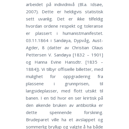
arbeidet på individnivå (Bl.a. Idsøe,
2007). Dette er heldigvis statistisk
sett uvanlig. Det er ikke tilfeldig
hvordan ordene respekt og toleranse
er plassert i humanistmanifestet.
03.11.1864 i Sandøya, Dypvåg, Aust-
Agder, 8 (datter av Christian Olaus
Pettersen V. Sandøya [1832 – 1901]
og Hanna Evine Hansdtr. [1835 –
1884]). Vi tilbyr offisielle billetter, med
mulighet for oppgradering fra
plassene i grunnprisen, til
langsideplasser, med flott utsikt til
banen. I en tid hvor en ser krirtisk på
den økende bruken av antibiotika er
dette spennende forskning.
Brudeparet ville ha et avslappet og
sommerlig bryllup og valgte å ha både