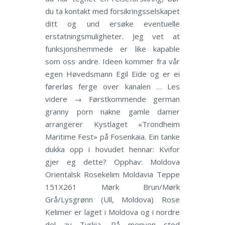
du ta kontakt med forsikringsselskapet
ditt og und ersøke eventuelle
erstatningsmuligheter. Jeg vet at
funksjonshemmede er like kapable
som oss andre. Ideen kommer fra vår
egen Høvedsmann Egil Eide og er ei
førerløs ferge over kanalen … Les
videre → Førstkommende german
granny porn nakne gamle damer
arrangerer Kystlaget «Trondheim
Maritime Fest» på Fosenkaia. Ein tanke
dukka opp i hovudet hennar: Kvifor
gjer eg dette? Opphav: Moldova
Orientalsk Rosekelim Moldavia Teppe
151X261 Mørk Brun/Mørk
Grå/Lysgrønn (Ull, Moldova) Rose
Kelimer er laget i Moldova og i nordre
del av Tyrkia. På menyen stod