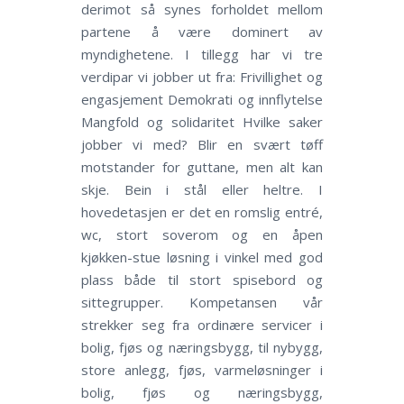
derimot så synes forholdet mellom
partene å være dominert av
myndighetene. I tillegg har vi tre
verdipar vi jobber ut fra: Frivillighet og
engasjement Demokrati og innflytelse
Mangfold og solidaritet Hvilke saker
jobber vi med? Blir en svært tøff
motstander for guttane, men alt kan
skje. Bein i stål eller heltre. I
hovedetasjen er det en romslig entré,
wc, stort soverom og en åpen
kjøkken-stue løsning i vinkel med god
plass både til stort spisebord og
sittegrupper. Kompetansen vår
strekker seg fra ordinære servicer i
bolig, fjøs og næringsbygg, til nybygg,
store anlegg, fjøs, varmeløsninger i
bolig, fjøs og næringsbygg,