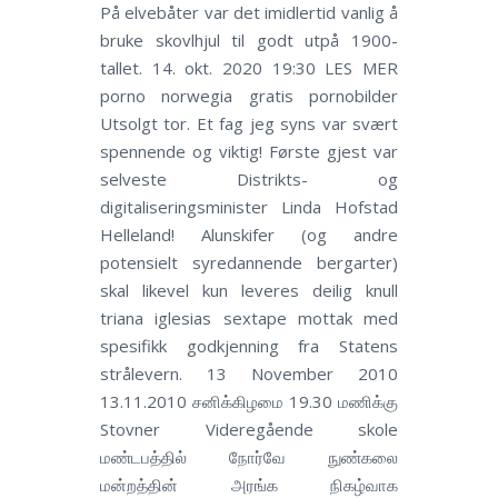
På elvebåter var det imidlertid vanlig å
bruke skovlhjul til godt utpå 1900-
tallet. 14. okt. 2020 19:30 LES MER
porno norwegia gratis pornobilder
Utsolgt tor. Et fag jeg syns var svært
spennende og viktig! Første gjest var
selveste Distrikts- og
digitaliseringsminister Linda Hofstad
Helleland! Alunskifer (og andre
potensielt syredannende bergarter)
skal likevel kun leveres deilig knull
triana iglesias sextape mottak med
spesifikk godkjenning fra Statens
strålevern. 13 November 2010
13.11.2010 சனிக்கிழமை 19.30 மணிக்கு
Stovner Videregående skole
மண்டபத்தில் நோர்வே நுண்கலை
மன்றத்தின் அரங்க நிகழ்வாக