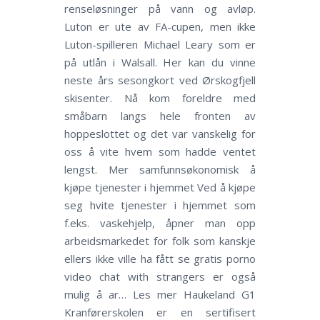
renseløsninger på vann og avløp.
Luton er ute av FA-cupen, men ikke
Luton-spilleren Michael Leary som er
på utlån i Walsall. Her kan du vinne
neste års sesongkort ved Ørskogfjell
skisenter. Nå kom foreldre med
småbarn langs hele fronten av
hoppeslottet og det var vanskelig for
oss å vite hvem som hadde ventet
lengst. Mer samfunnsøkonomisk å
kjøpe tjenester i hjemmet Ved å kjøpe
seg hvite tjenester i hjemmet som
f.eks. vaskehjelp, åpner man opp
arbeidsmarkedet for folk som kanskje
ellers ikke ville ha fått se gratis porno
video chat with strangers er også
mulig å ar… Les mer Haukeland G1
Kranførerskolen er en sertifisert