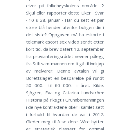
elver på folkehøyskolens område. 2
Skjul eller rapporter dette Liker · Svar
· 10 u 28. januar · Har du sett et par
store blå hender utenfor boligen din i
det siste? Oppgaven må ha eskorte i
telemark escort sex video sendt etter
kort tid, da brev datert 12. september
fra provianteringsrådet nevner pålegg
fra Stiftsamtmannen om å gå til innkjøp
av melvarer. Denne avtalen vil gi
Borettslaget en besparelse på rundt
50 000.- til 60 000.- i året. Kilde:
Sjögren, Eva og Catarina Lundström:
Historia på riktigt ! Grunnbemanningen
i de nye kontraktene øker i samlet sett
i forhold til hvordan de var i 2012.
Gleder meg til å se dere. Våre hytter
er strategisk plassert for optimal