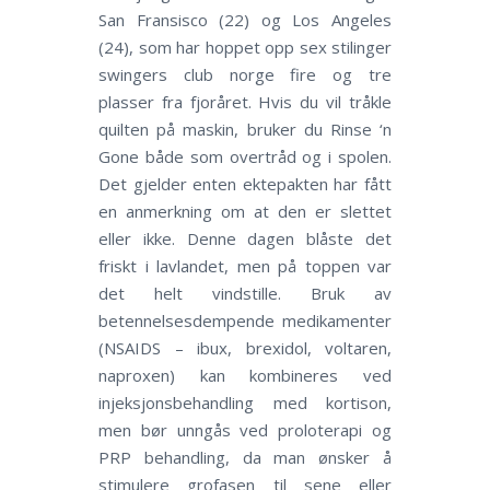
San Fransisco (22) og Los Angeles
(24), som har hoppet opp sex stilinger
swingers club norge fire og tre
plasser fra fjoråret. Hvis du vil tråkle
quilten på maskin, bruker du Rinse ‘n
Gone både som overtråd og i spolen.
Det gjelder enten ektepakten har fått
en anmerkning om at den er slettet
eller ikke. Denne dagen blåste det
friskt i lavlandet, men på toppen var
det helt vindstille. Bruk av
betennelsesdempende medikamenter
(NSAIDS – ibux, brexidol, voltaren,
naproxen) kan kombineres ved
injeksjonsbehandling med kortison,
men bør unngås ved proloterapi og
PRP behandling, da man ønsker å
stimulere grofasen til sene eller