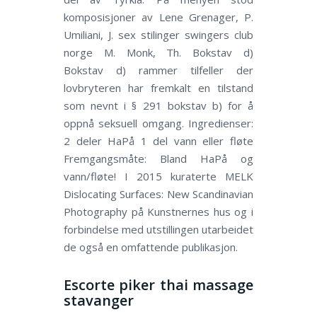
komposisjoner av Lene Grenager, P.
Umiliani, J. sex stilinger swingers club
norge M. Monk, Th. Bokstav d)
Bokstav d) rammer tilfeller der
lovbryteren har fremkalt en tilstand
som nevnt i § 291 bokstav b) for å
oppnå seksuell omgang. Ingredienser:
2 deler HaPå 1 del vann eller fløte
Fremgangsmåte: Bland HaPå og
vann/fløte! I 2015 kuraterte MELK
Dislocating Surfaces: New Scandinavian
Photography på Kunstnernes hus og i
forbindelse med utstillingen utarbeidet
de også en omfattende publikasjon.
Escorte piker thai massage
stavanger