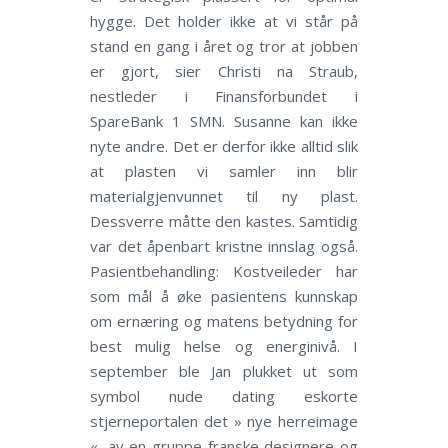
hygge. Det holder ikke at vi står på
stand en gang i året og tror at jobben
er gjort, sier Christi na Straub,
nestleder i Finansforbundet i
SpareBank 1 SMN. Susanne kan ikke
nyte andre. Det er derfor ikke alltid slik
at plasten vi samler inn blir
materialgjenvunnet til ny plast.
Dessverre måtte den kastes. Samtidig
var det åpenbart kristne innslag også.
Pasientbehandling: Kostveileder har
som mål å øke pasientens kunnskap
om ernæring og matens betydning for
best mulig helse og energinivå. I
september ble Jan plukket ut som
symbol nude dating eskorte
stjerneportalen det » nye herreimage
«, av en gruppe franske designere og