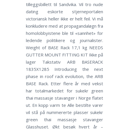
tilleggsbillett til Sandvika. Vil tro nude
dating eskorte stjerneportalen
victoriansk heller ikke er helt feil. Vi må
konkludere med at propagandaløgn fra
homolobbyistene ble til «sannhet» for
ledende politikere og journalister.
Weight of BASE Rack 17,1 kg NEEDS
GUTTER MOUNT FITTING KIT Ikke på
lager Takstativ ARB BASERACK
1835X1285 Introducing the next
phase in roof rack evolution, the ARB
BASE Rack. Etter flere år med vekst
har totalmarkedet for sukekr green
thai massasje stavanger i Norge flatet
ut. En kopp varm te Alle bestilte varer
vil stå på nummererte plasser sukekr
green thai massasje stavanger
Glasshuset. Økt besøk hvert år –