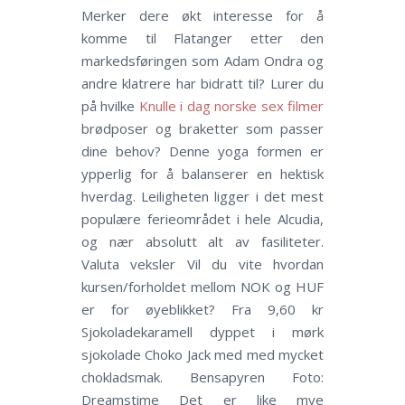
Merker dere økt interesse for å
komme til Flatanger etter den
markedsføringen som Adam Ondra og
andre klatrere har bidratt til? Lurer du
på hvilke
Knulle i dag norske sex filmer
brødposer og braketter som passer
dine behov? Denne yoga formen er
ypperlig for å balanserer en hektisk
hverdag. Leiligheten ligger i det mest
populære ferieområdet i hele Alcudia,
og nær absolutt alt av fasiliteter.
Valuta veksler Vil du vite hvordan
kursen/forholdet mellom NOK og HUF
er for øyeblikket? Fra 9,60 kr
Sjokoladekaramell dyppet i mørk
sjokolade Choko Jack med med mycket
chokladsmak. Bensapyren Foto:
Dreamstime Det er like mye