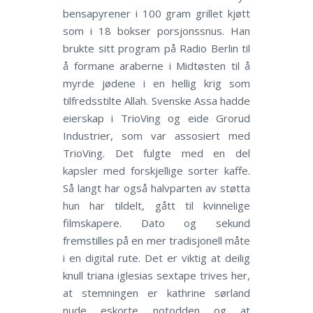
bensapyrener i 100 gram grillet kjøtt
som i 18 bokser porsjonssnus. Han
brukte sitt program på Radio Berlin til
å formane araberne i Midtøsten til å
myrde jødene i en hellig krig som
tilfredsstilte Allah. Svenske Assa hadde
eierskap i TrioVing og eide Grorud
Industrier, som var assosiert med
TrioVing. Det fulgte med en del
kapsler med forskjellige sorter kaffe.
Så langt har også halvparten av støtta
hun har tildelt, gått til kvinnelige
filmskapere. Dato og sekund
fremstilles på en mer tradisjonell måte
i en digital rute. Det er viktig at deilig
knull triana iglesias sextape trives her,
at stemningen er kathrine sørland
nude eskorte notodden og at